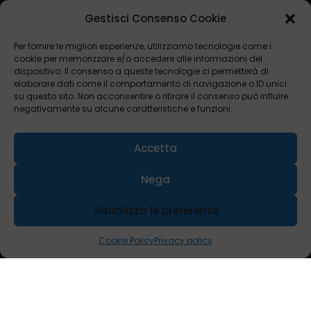
Gestisci Consenso Cookie
Per fornire le migliori esperienze, utilizziamo tecnologie come i
cookie per memorizzare e/o accedere alle informazioni del
dispositivo. Il consenso a queste tecnologie ci permetterà di
elaborare dati come il comportamento di navigazione o ID unici
su questo sito. Non acconsentire o ritirare il consenso può influire
negativamente su alcune caratteristiche e funzioni.
Accetta
Nega
Visualizza le preferenze
Cookie Policy
Privacy policy