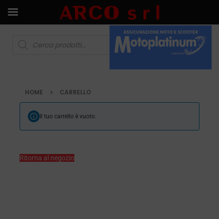
HOME
CARRELLO
Il tuo carrello è vuoto.
Ritorna al negozio