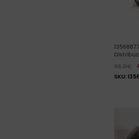
13568877
Distribuz
Piaggio
88,31
€
SKU:
135