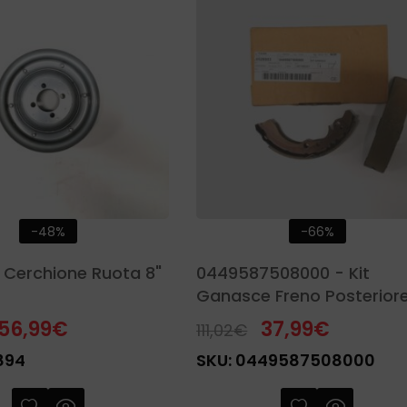
-48%
-66%
 Cerchione Ruota 8"
0449587508000 - Kit
Ganasce Freno Posteriore
Porter - Piaggio
56,99
€
37,99
€
111,02
€
894
SKU:
0449587508000