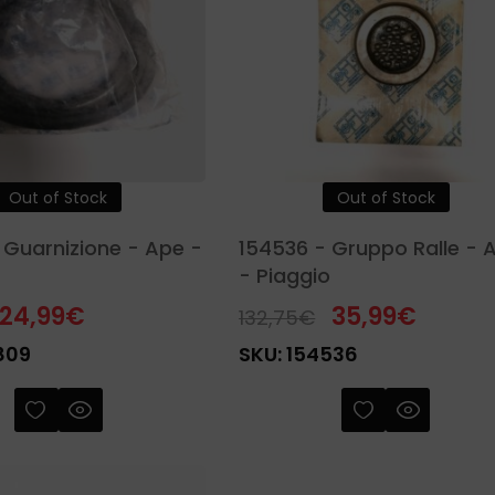
Out of Stock
Out of Stock
 Guarnizione - Ape -
154536 - Gruppo Ralle - 
- Piaggio
24,99
€
35,99
€
132,75
€
809
SKU:
154536