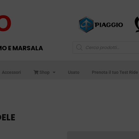
MO E MARSALA
Accessori
Shop
Usato
Prenota il tuo Test Ride
ELE