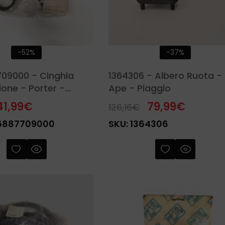
-52%
-37%
09000 - Cinghia
1364306 - Albero Ruota -
ione - Porter -
Ape - Piaggio
41,99
€
79,99
€
126,16
€
6887709000
SKU:
1364306