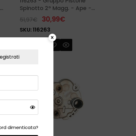
116263 - Gruppo Pistone
Spinotto 2° Magg. - Ape -
Piaggio
30,99
€
51,97
€
SKU:
116263
egistrati
rd dimenticata?