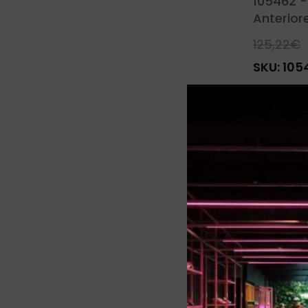
105462 -
Anterior
125,22
€
SKU:
105