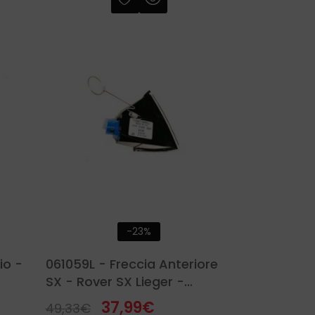
-23%
io -
061059L - Freccia Anteriore
SX - Rover SX Lieger -
Piaggio
37,99
€
49,33
€