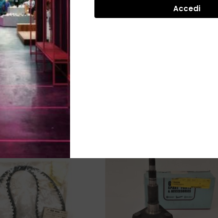
Accedi
-36%
-75%
 Gruppo Pistone
1269255 - Carter
 3° Magg. - Ape -
Differenziale - Ape - Piag
34,99
€
63,99
€
261,08
€
264
SKU:
1269255