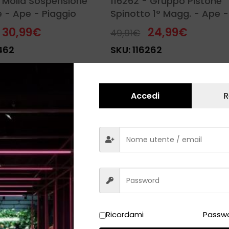
 Molla Sospensione
116262 - Gruppo Pistone
e - Ape - Piaggio
Spinotto 1° Magg. - Ape -
Piaggio
30,99
€
24,99
€
49,91
€
462
SKU:
116262
Accedi
R
Ricordami
Passwo