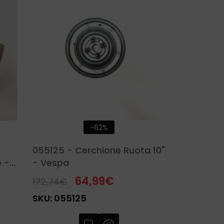
-62%
055125 - Cerchione Ruota 10"
 -
- Vespa
64,99
€
172,74
€
SKU:
055125