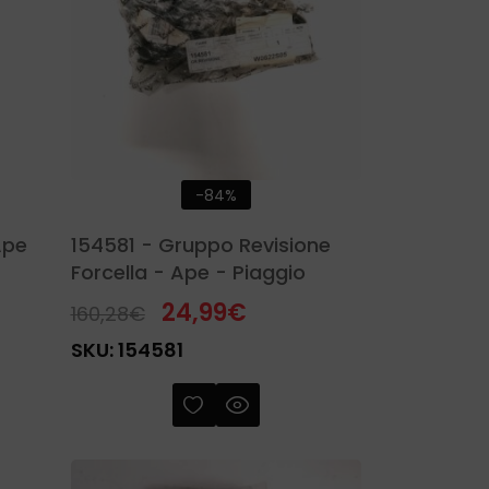
-84%
Ape
154581 - Gruppo Revisione
Forcella - Ape - Piaggio
24,99
€
160,28
€
SKU:
154581