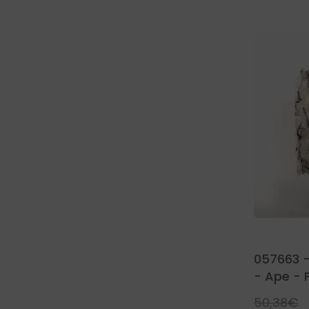
057663 
- Ape - 
50,38
€