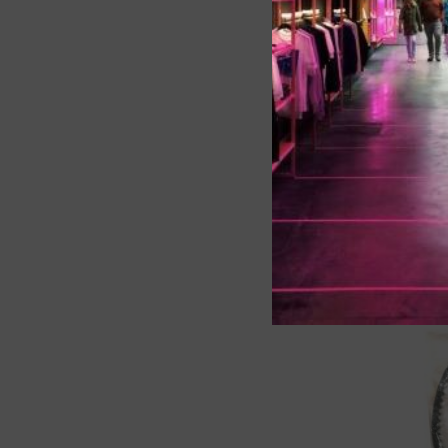
116264 -
Spinotto
Piaggio
54,57
€
SKU:
116