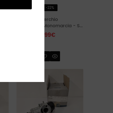
-22%
131018 - Coperchio
gio
Semicarter Monomarcia - SI
- Bravo - Ciao - Piaggio
28,99
€
37,30
€
SKU:
131018