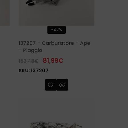
-47%
137207 - Carburatore - Ape
- Piaggio
81,99
€
153,48
€
SKU:
137207