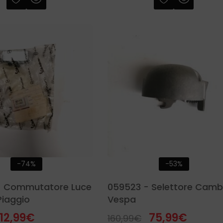
-74%
-53%
- Commutatore Luce
059523 - Selettore Camb
Piaggio
Vespa
12,99
€
75,99
€
160,99
€