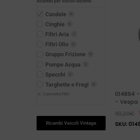
Ricambi per Veicoli Recenti
Candele
5
Cinghie
6
Filtri Aria
7
Filtri Olio
2
Gruppo Frizione
6
Pompe Acqua
2
Specchi
2
Targhette e Fregi
3
014894 -
- Vespa
110,20
€
SKU:
014
Ricambi Veicoli Vintage