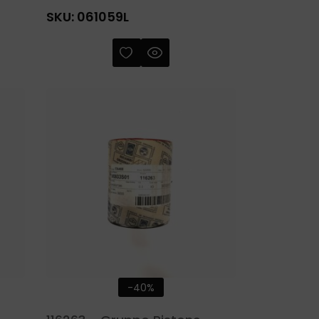
SKU:
061059L
-40%