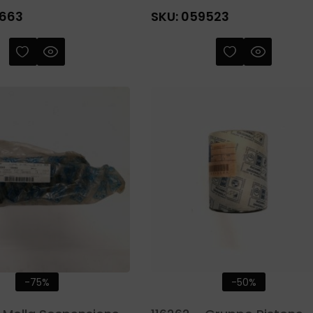
663
SKU:
059523
-75%
-50%