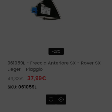
-23%
061059L - Freccia Anteriore SX - Rover SX
Lieger - Piaggio
37,99
€
49,33
€
SKU:
061059L