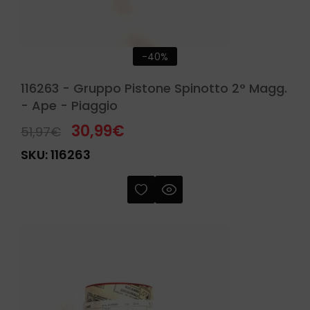
-40%
116263 - Gruppo Pistone Spinotto 2° Magg.
- Ape - Piaggio
30,99
€
51,97
€
SKU:
116263