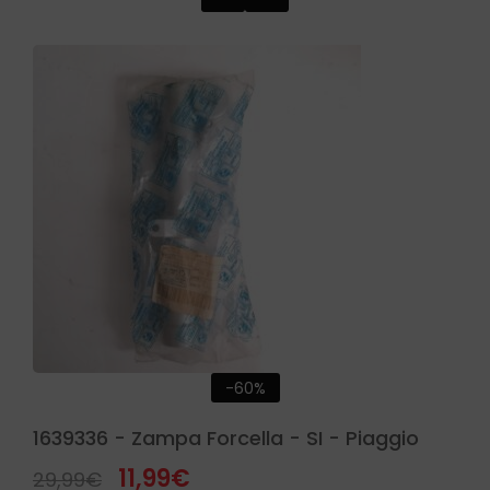
-60%
1639336 - Zampa Forcella - SI - Piaggio
11,99
€
29,99
€