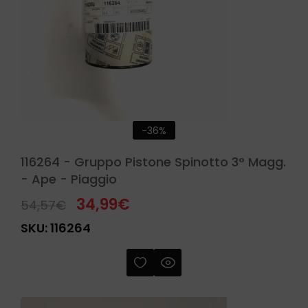
-36%
116264 - Gruppo Pistone Spinotto 3° Magg.
- Ape - Piaggio
34,99
€
54,57
€
SKU:
116264