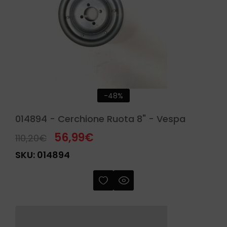
-48%
014894 - Cerchione Ruota 8" - Vespa
56,99
€
110,20
€
SKU:
014894