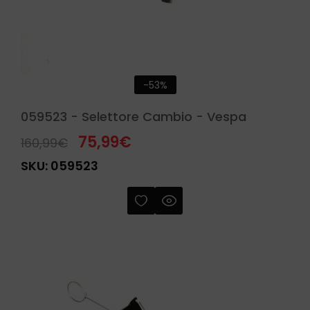
-53%
059523 - Selettore Cambio - Vespa
75,99
€
160,99
€
SKU:
059523