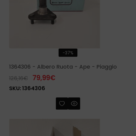
-37%
1364306 - Albero Ruota - Ape - Piaggio
79,99
€
126,16
€
SKU:
1364306