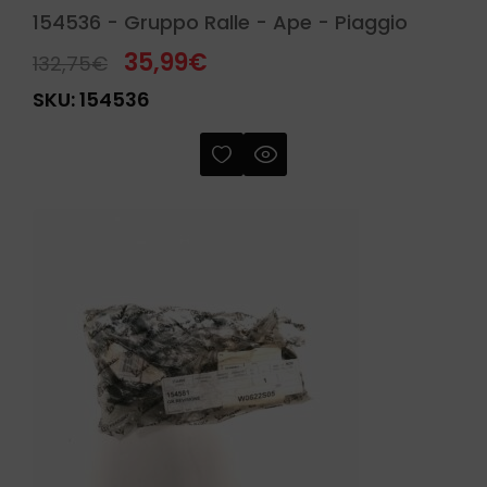
154536 - Gruppo Ralle - Ape - Piaggio
35,99
€
132,75
€
SKU:
154536