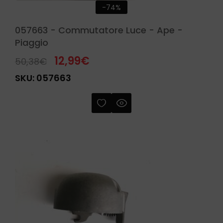
-74%
057663 - Commutatore Luce - Ape -
Piaggio
12,99
€
50,38
€
SKU:
057663