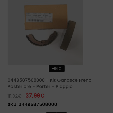
-66%
0449587508000 - Kit Ganasce Freno
Posteriore - Porter - Piaggio
37,99
€
111,02
€
SKU:
0449587508000