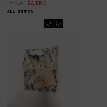
64,99
€
172,74
€
SKU:
055125