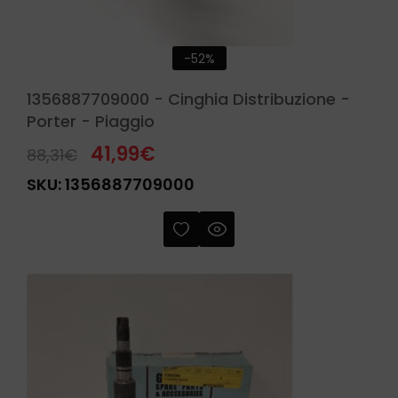
-52%
1356887709000 - Cinghia Distribuzione -
Porter - Piaggio
41,99
€
88,31
€
SKU:
1356887709000