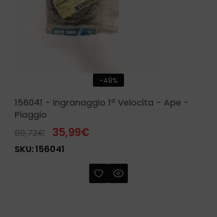
-48%
156041 - Ingranaggio 1ª Velocita - Ape -
Piaggio
35,99
€
69,72
€
SKU:
156041