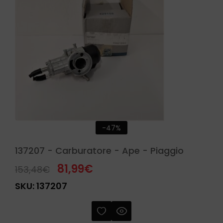
-47%
137207 - Carburatore - Ape - Piaggio
81,99
€
153,48
€
SKU:
137207