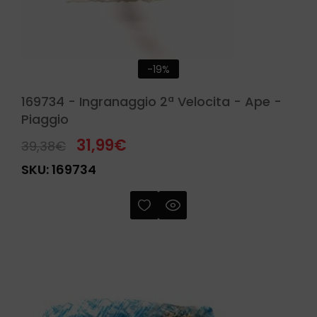
-19%
169734 - Ingranaggio 2ª Velocita - Ape -
Piaggio
31,99
€
39,38
€
SKU:
169734