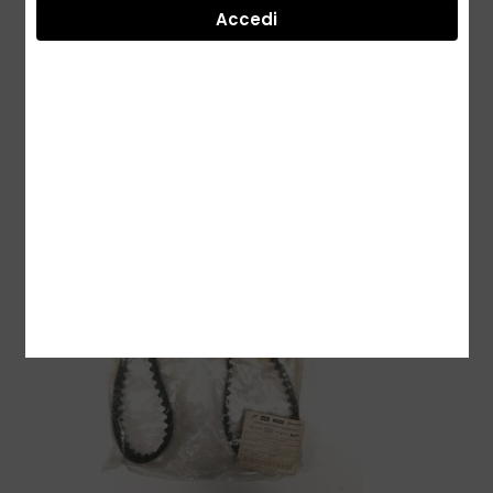
131018 - Coperchio Semicarter
Accedi
Monomarcia - SI - Bravo - Ciao - Piaggio
28,99
€
37,30
€
SKU:
131018