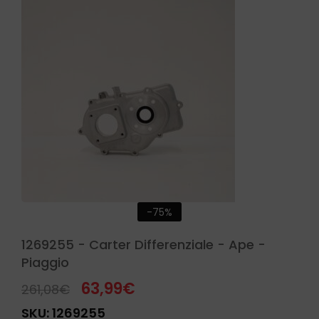
-75%
1269255 - Carter Differenziale - Ape -
Piaggio
63,99
€
261,08
€
SKU:
1269255