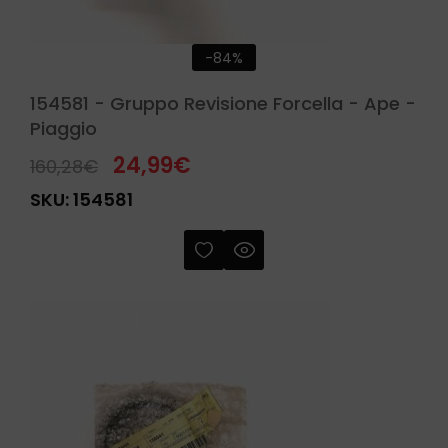
-84%
154581 - Gruppo Revisione Forcella - Ape -
Piaggio
24,99
€
160,28
€
SKU:
154581