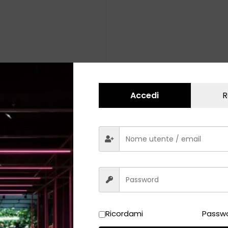
Accedi
R
Ricordami
Passwo