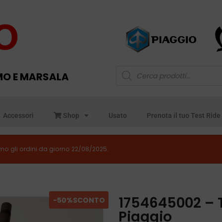
MO E MARSALA
Accessori
Shop
Usato
Prenota il tuo Test Ride
o gli ordini da giorno 22/08/2025.
1754645002 – 
-50%
SCONTO
Piaggio