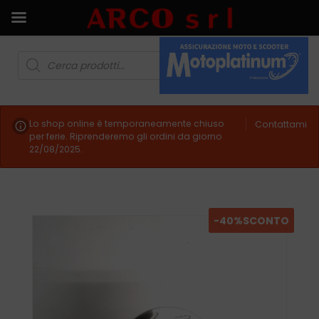
Lo shop online è temporaneamente chiuso
Contattami
per ferie. Riprenderemo gli ordini da giorno
22/08/2025.
-40%
SCONTO